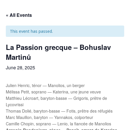
Antonin Rondepierre
« All Events
This event has passed.
La Passion grecque – Bohuslav
Martinů
June 28, 2025
Julien Henric, ténor — Manolios, un berger
Mélissa Petit, soprano — Katerina, une jeune veuve
Matthieu Lécroart, baryton-basse — Grigoris, prêtre de
Lycovrissi
Thomas Dolié, baryton-basse — Fotis, prêtre des réfugiés
Marc Mauillon, baryton — Yannakos, colporteur
Camille Chopin, soprano — Lenio, la fiancée de Manolios