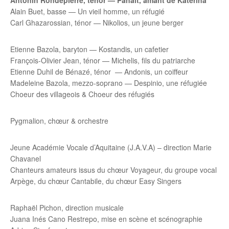
Antonin Rondepierre, ténor — Panaït, amant de Katerina
Alain Buet, basse — Un vieil homme, un réfugié
Carl Ghazarossian, ténor — Nikolios, un jeune berger
Etienne Bazola, baryton — Kostandis, un cafetier
François-Olivier Jean, ténor — Michelis, fils du patriarche
Etienne Duhil de Bénazé, ténor — Andonis, un coiffeur
Madeleine Bazola, mezzo-soprano — Despinio, une réfugiée
Choeur des villageois & Choeur des réfugiés
Pygmalion, chœur & orchestre
Jeune Académie Vocale d’Aquitaine (J.A.V.A) – direction Marie
Chavanel
Chanteurs amateurs issus du chœur Voyageur, du groupe vocal
Arpège, du chœur Cantabile, du chœur Easy Singers
Raphaël Pichon, direction musicale
Juana Inés Cano Restrepo, mise en scène et scénographie