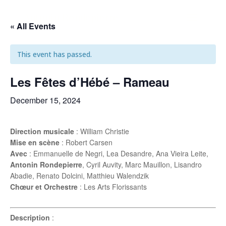
Antonin Rondepierre
« All Events
This event has passed.
Les Fêtes d’Hébé – Rameau
December 15, 2024
Direction musicale
: William Christie
Mise en scène
: Robert Carsen
Avec
: Emmanuelle de Negri, Lea Desandre, Ana Vieira Leite,
Antonin Rondepierre
, Cyril Auvity, Marc Mauillon, Lisandro
Abadie, Renato Dolcini, Matthieu Walendzik
Chœur et Orchestre
: Les Arts Florissants
Description
: