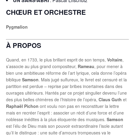
UN SANS-ABRI
: Pascal Lifschutz
CHŒUR ET ORCHESTRE
Pygmalion
À PROPOS
Quand, en 1733, le plus brillant esprit de son temps,
Voltaire
,
s’associe au plus grand compositeur,
Rameau
, pour mener à
bien une ambitieuse réforme de l’art lyrique, cela donne l’opéra
biblique
Samson
. Mais jugé sulfureux, le livret est censuré et la
partition est perdue – reprise par bribes incertaines dans des
ouvrages ultérieurs. Hantés par ce projet singulier devenu l’une
des plus belles chimères de l’histoire de l’opéra,
Claus Guth
et
Raphaël Pichon
ont voulu non pas en reconstituer la lettre
mais en recréer l’esprit : associer un récit d’une force et d’une
noblesse inédites à la plus éloquente des musiques.
Samson
est l’élu de Dieu mais son pouvoir extraordinaire l’isole autant
qu’il le distingue : une suite d’amours trompeuses va le