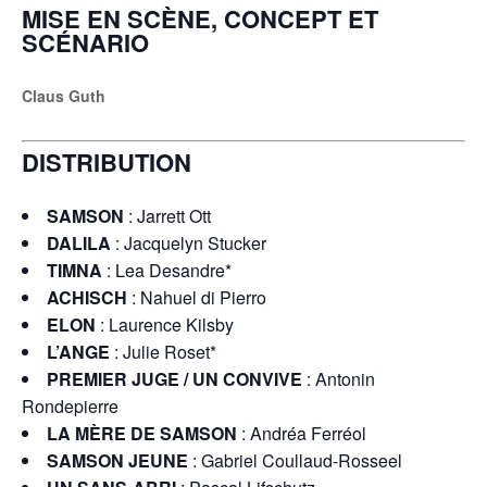
MISE EN SCÈNE, CONCEPT ET
SCÉNARIO
Claus Guth
DISTRIBUTION
SAMSON
: Jarrett Ott
DALILA
: Jacquelyn Stucker
TIMNA
: Lea Desandre*
ACHISCH
: Nahuel di Pierro
ELON
: Laurence Kilsby
L’ANGE
: Julie Roset*
PREMIER JUGE / UN CONVIVE
: Antonin
Rondepierre
LA MÈRE DE SAMSON
: Andréa Ferréol
SAMSON JEUNE
: Gabriel Coullaud-Rosseel